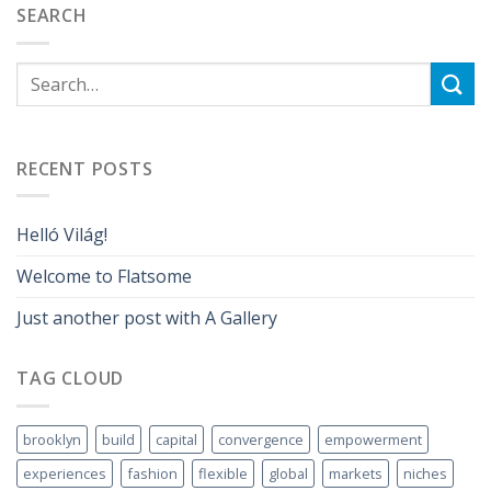
SEARCH
RECENT POSTS
Helló Világ!
Welcome to Flatsome
Just another post with A Gallery
TAG CLOUD
brooklyn
build
capital
convergence
empowerment
experiences
fashion
flexible
global
markets
niches