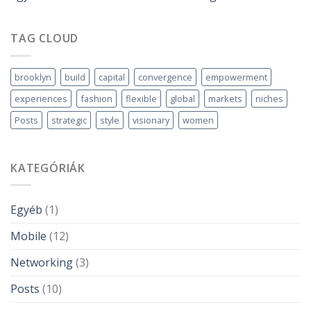
TAG CLOUD
brooklyn
build
capital
convergence
empowerment
experiences
fashion
flexible
global
markets
niches
Posts
strategic
style
visionary
women
KATEGÓRIÁK
Egyéb
(1)
Mobile
(12)
Networking
(3)
Posts
(10)