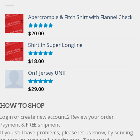
Abercrombie & Fitch Shirt with Flannel Check
$
20.00
Rated
5.00
out of 5
Shirt In Super Longline
$
18.00
Rated
5.00
out of 5
On1 Jersey UNIF
$
29.00
Rated
5.00
out of 5
HOW TO SHOP
Login or create new account.
2
Review your order.
Payment &
FREE
shipment
If you still have problems, please let us know, by sending