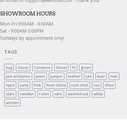
an email to support@website.com . Thank you!
SHOWROOM HOURS
Mon-Fri 9:00AM - 6:00AM
Sat - 9:00AM-5:00PM
Sundays by appointment only!
TAGS
bag
classic
Converse
Diesel
fit
green
Jack and Jones
jeans
Jumper
leather
Lee
levis
man
nypd
party
Pink
River Island
rock chick
run
shoe
stars
sweden
t-shirt
vans
washed-out
white
women