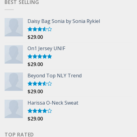
BEST SELLING
Daisy Bag Sonia by Sonia Rykiel
$
29.00
Rated
3.50
out
of 5
On1 Jersey UNIF
$
29.00
Rated
5.00
out of 5
Beyond Top NLY Trend
$
29.00
Rated
3.50
out
of 5
Harissa O-Neck Sweat
$
29.00
Rated
4.00
out
of 5
TOP RATED