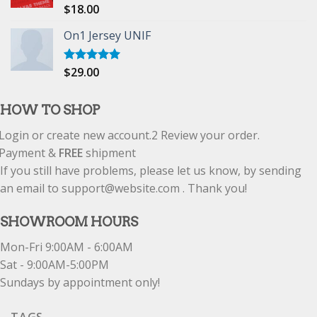
$
18.00
Rated
5.00
out of 5
On1 Jersey UNIF
$
29.00
Rated
5.00
out of 5
HOW TO SHOP
Login or create new account.
2
Review your order.
Payment &
FREE
shipment
If you still have problems, please let us know, by sending
an email to support@website.com . Thank you!
SHOWROOM HOURS
Mon-Fri 9:00AM - 6:00AM
Sat - 9:00AM-5:00PM
Sundays by appointment only!
TAGS