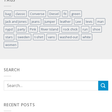
bag
classic
Converse
Diesel
fit
green
Jack and Jones
jeans
Jumper
leather
Lee
levis
man
nypd
party
Pink
River Island
rock chick
run
shoe
stars
sweden
t-shirt
vans
washed-out
white
women
SEARCH
RECENT POSTS