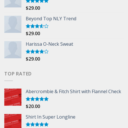
$
29.00
Rated
5.00
out of 5
Beyond Top NLY Trend
$
29.00
Rated
3.50
out
of 5
Harissa O-Neck Sweat
$
29.00
Rated
4.00
out
of 5
TOP RATED
Abercrombie & Fitch Shirt with Flannel Check
$
20.00
Rated
5.00
out of 5
Shirt In Super Longline