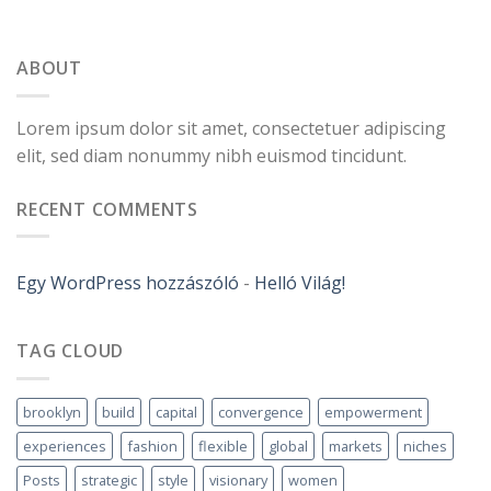
ABOUT
Lorem ipsum dolor sit amet, consectetuer adipiscing
elit, sed diam nonummy nibh euismod tincidunt.
RECENT COMMENTS
Egy WordPress hozzászóló
-
Helló Világ!
TAG CLOUD
brooklyn
build
capital
convergence
empowerment
experiences
fashion
flexible
global
markets
niches
Posts
strategic
style
visionary
women