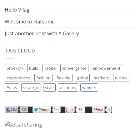
Helló Világ!
Welcome to Flatsome
Just another post with A Gallery
TAG CLOUD
brooklyn
build
capital
convergence
empowerment
experiences
fashion
flexible
global
markets
niches
Posts
strategic
style
visionary
women