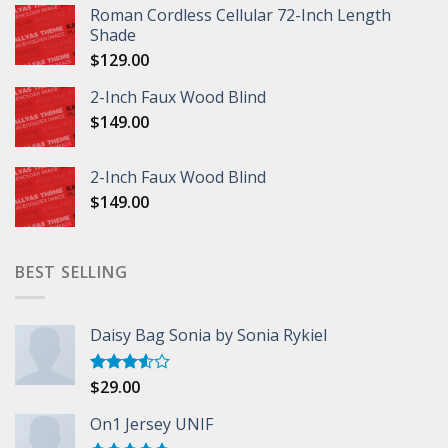
Roman Cordless Cellular 72-Inch Length
Shade
$
129.00
2-Inch Faux Wood Blind
$
149.00
2-Inch Faux Wood Blind
$
149.00
BEST SELLING
Daisy Bag Sonia by Sonia Rykiel
$
29.00
Rated
3.50
out
of 5
On1 Jersey UNIF