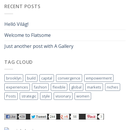
RECENT POSTS
Helló Világ!
Welcome to Flatsome
Just another post with A Gallery
TAG CLOUD
brooklyn
build
capital
convergence
empowerment
experiences
fashion
flexible
global
markets
niches
Posts
strategic
style
visionary
women