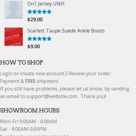
On1 Jersey UNIF
$
29.00
Rated
5.00
out of 5
Scarlett Taupe Suede Ankle Boots
$
9.00
Rated
5.00
out of 5
HOW TO SHOP
Login or create new account.
2
Review your order.
Payment &
FREE
shipment
If you still have problems, please let us know, by sending
an email to support@website.com . Thank you!
SHOWROOM HOURS
Mon-Fri 9:00AM - 6:00AM
Sat - 9:00AM-5:00PM