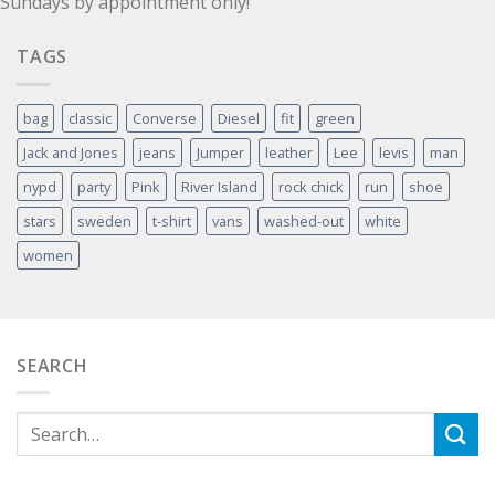
Sundays by appointment only!
TAGS
bag
classic
Converse
Diesel
fit
green
Jack and Jones
jeans
Jumper
leather
Lee
levis
man
nypd
party
Pink
River Island
rock chick
run
shoe
stars
sweden
t-shirt
vans
washed-out
white
women
SEARCH