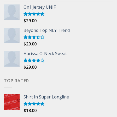
3.50
out
of 5
On1 Jersey UNIF
$
29.00
Rated
5.00
out of 5
Beyond Top NLY Trend
$
29.00
Rated
3.50
out
of 5
Harissa O-Neck Sweat
$
29.00
Rated
4.00
out
of 5
TOP RATED
Shirt In Super Longline
$
18.00
Rated
5.00
out of 5